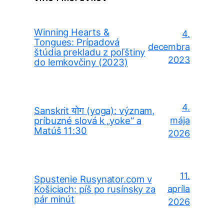
Winning Hearts &
4.
Tongues: Prípadová
decembra
štúdia prekladu z poľštiny
2023
do lemkovčiny (2023)
4.
Sanskrit योग (yoga): význam,
príbuzné slová k „yoke“ a
mája
Matúš 11:30
2026
11.
Spustenie Rusynator.com v
Košiciach: píš po rusínsky za
apríla
pár minút
2026