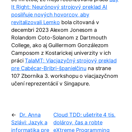
It Right: Neurónový strojový preklad AI
posilňuje nových hovorcov, aby
revitalizovali Lemko
bola citovaná v
decembri 2023 Alexom Jonesom a
Rolandom Coto-Solanom z Dartmouth
College, ako aj Guillermom Gonzálezom
Camposom z Kostarickej univerzity v ich
práci
TalaMT: Viacjazyčný strojový preklad
pre Cabécar-Bribri-španielčinu
na strane
107 Zborníka 3. workshopu o viacjazyčnom
učení reprezentácií v Singapure.
←
Dr. Anna
Cloud TDD: ušetrite 4 tis.
Szlávi: Jazyk a
dolárov, čas a robte
informatika pre
eXtreme Programming