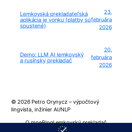
23.
Lemkovská prekladateľská
aplikácia je vonku (platby sú
februára
spustené)
2026
20.
Demo: LLM AI lemkovský
februára
a rusínsky prekladač
2026
© 2026 Petro Orynycz – výpočtový
lingvista, inžinier AI/NLP
O mne
Blog
Lemkovský prekladač
Rusínsky prekladač
Publikácie
Zásady