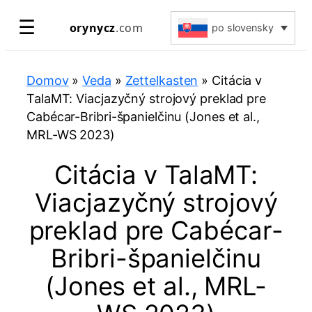
Prejsť
☰
orynycz
.com
po slovensky
na
obsah
Domov
»
Veda
»
Zettelkasten
»
Citácia v
TalaMT: Viacjazyčný strojový preklad pre
Cabécar-Bribri-španielčinu (Jones et al.,
MRL-WS 2023)
Citácia v TalaMT:
Viacjazyčný strojový
preklad pre Cabécar-
Bribri-španielčinu
(Jones et al., MRL-