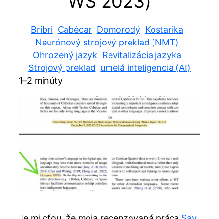
WS 2023)
Bribri
Cabécar
Domorodý
Kostarika
Neurónový strojový preklad (NMT)
Ohrozený jazyk
Revitalizácia jazyka
Strojový preklad
umelá inteligencia (AI)
1–2 minúty
Je mi cťou, že moja recenzovaná práca
Say