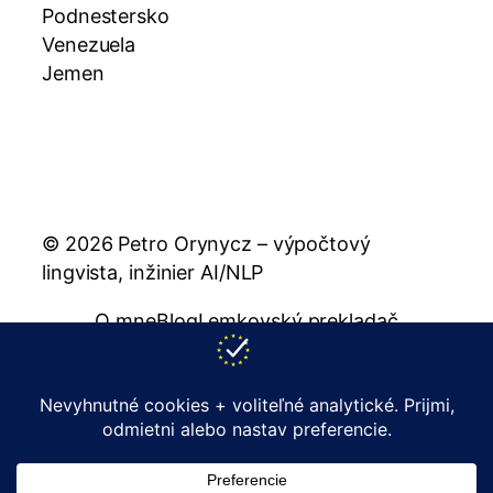
Podnestersko
Venezuela
Jemen
© 2026 Petro Orynycz – výpočtový
lingvista, inžinier AI/NLP
O mne
Blog
Lemkovský prekladač
Rusínsky prekladač
Publikácie
Zásady
Kontakt
support@orynycz.com