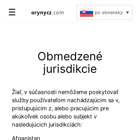
Prejsť
☰
orynycz
.com
po slovensky
na
obsah
Obmedzené
jurisdikcie
Žiaľ, v súčasnosti nemôžeme poskytovať
služby používateľom nachádzajúcim sa v,
pristupujúcim z, alebo pracujúcim pre
akúkoľvek osobu alebo subjekt v
nasledujúcich jurisdikciách:
Afganistan