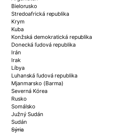
Bielorusko
Stredoafrická republika
Krym
Kuba
Konžská demokratická republika
Donecká ľudová republika
Irán
Irak
Líbya
Luhanská ľudová republika
Mjanmarsko (Barma)
Severná Kórea
Rusko
Somálsko
Južný Sudán
Sudán
Sýria