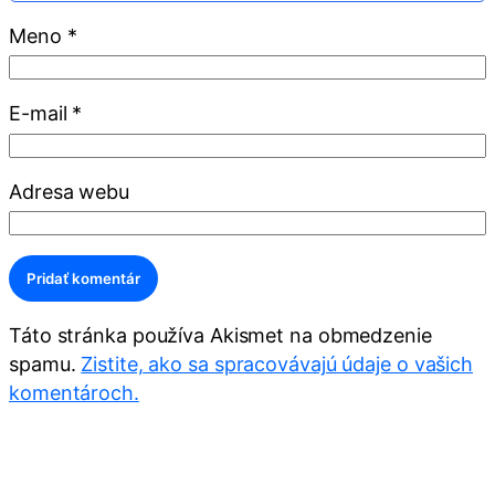
Meno
*
E-mail
*
Adresa webu
Alternative:
Táto stránka používa Akismet na obmedzenie
spamu.
Zistite, ako sa spracovávajú údaje o vašich
komentároch.