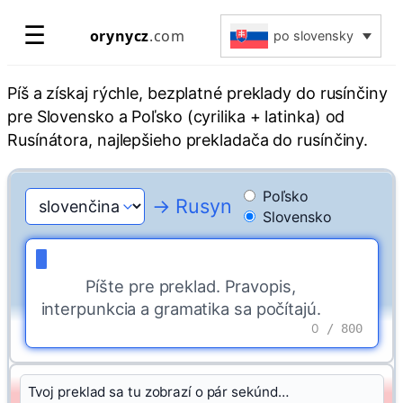
Prejsť
☰
orynycz
.com
po slovensky
na
obsah
Píš a získaj rýchle, bezplatné preklady do rusínčiny
pre Slovensko a Poľsko (cyrilika + latinka) od
Rusínátora, najlepšieho prekladača do rusínčiny.
Poľsko
→ Rusyn
Slovensko
Píšte pre preklad. Pravopis, 
interpunkcia a gramatika sa počítajú.
0
/ 800
Tvoj preklad sa tu zobrazí o pár sekúnd…