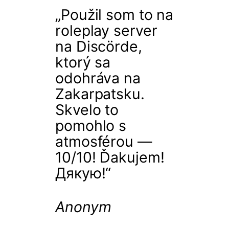
„Použil som to na
roleplay server
na Discörde,
ktorý sa
odohráva na
Zakarpatsku.
Skvelo to
pomohlo s
atmosférou —
10/10! Ďakujem!
Дякую!“
Anonym