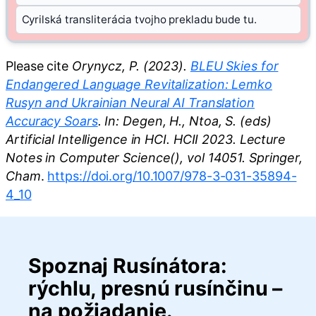
Cyrilská transliterácia tvojho prekladu bude tu.
Please cite
Orynycz, P. (2023).
BLEU Skies for
Endangered Language Revitalization: Lemko
Rusyn and Ukrainian Neural AI Translation
Accuracy Soars
. In: Degen, H., Ntoa, S. (eds)
Artificial Intelligence in HCI. HCII 2023. Lecture
Notes in Computer Science(), vol 14051. Springer,
Cham
.
https://doi.org/10.1007/978-3-031-35894-
4_10
Spoznaj Rusínátora:
rýchlu, presnú rusínčinu –
na požiadanie.