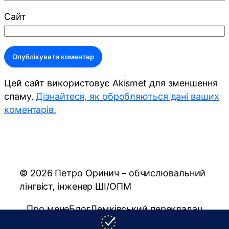
Сайт
Alternative:
Цей сайт використовує Akismet для зменшення
спаму.
Дізнайтеся, як обробляються дані ваших
коментарів.
© 2026 Петро Оринич – обчислювальний
лінгвіст, інженер ШІ/ОПМ
Про мене
Блог
Лемківський перекладач
Русинський перекладач
Публікації