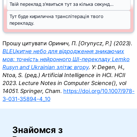
Твій переклад з’явиться тут за кілька секунд…
Тут буде кирилична транслітерація твого
перекладу.
Прошу цитувати
Оринич, П. [Orynycz, P.] (2023).
BLEUкитне небо для відродження зникаючих
мов: точність нейронного ШІ-перекладу Lemko
Rusyn and Ukrainian злітає вгору
. У: Degen, H.,
Ntoa, S. (ред.) Artificial Intelligence in HCI. HCII
2023. Lecture Notes in Computer Science(), vol
14051. Springer, Cham
.
https://doi.org/10.1007/978-
3-031-35894-4_10
Знайомся з