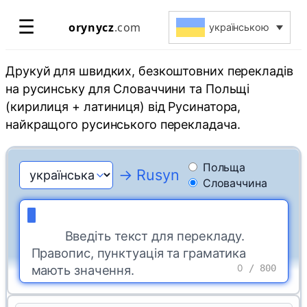
Перейти
☰
orynycz
.com
українською
до
вмісту
Друкуй для швидких, безкоштовних перекладів
на русинську для Словаччини та Польщі
(кирилиця + латиниця) від Русинатора,
найкращого русинського перекладача.
Польща
→ Rusyn
Словаччина
Введіть текст для перекладу. 
Правопис, пунктуація та граматика 
мають значення.
0
/ 800