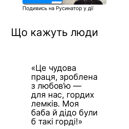
Подивись на Русинатор у дії
Що кажуть люди
«Це чудова
праця, зроблена
з любов’ю —
для нас, гордих
лемків. Моя
баба й дідо були
б такі горді!»