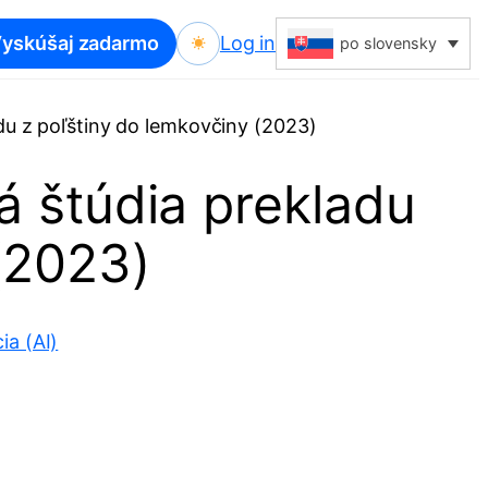
yskúšaj zadarmo
Log in
po slovensky
du z poľštiny do lemkovčiny (2023)
á štúdia prekladu
(2023)
ia (AI)