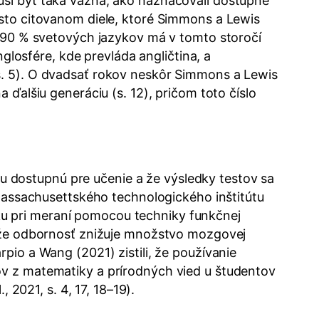
usí byť taká vážna, ako naznačovali dostupné
asto citovanom diele, ktoré Simmons a Lewis
ž 90 % svetových jazykov má v tomto storočí
osfére, kde prevláda angličtina, a
s. 5). O dvadsať rokov neskôr Simmons a Lewis
 ďalšiu generáciu (s. 12), pričom toto číslo
 dostupnú pre učenie a že výsledky testov sa
ssachusettského technologického inštitútu
u pri meraní pomocou techniky funkčnej
, že odbornosť znižuje množstvo mozgovej
pio a Wang (2021) zistili, že používanie
ov z matematiky a prírodných vied u študentov
 2021, s. 4, 17, 18–19).