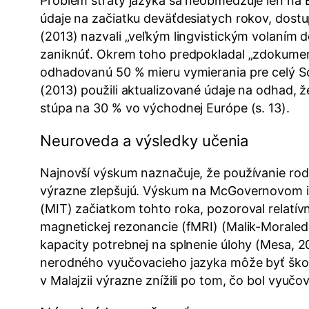
Problém straty jazyka sa neobmedzuje len na 
údaje na začiatku deväťdesiatych rokov, dostu
(2013) nazvali „veľkým lingvistickým volaním 
zaniknúť. Okrem toho predpokladal „zdokument
odhadovanú 50 % mieru vymierania pre celý So
(2013) použili aktualizované údaje na odhad, ž
stúpa na 30 % vo východnej Európe (s. 13).
Neuroveda a výsledky učenia
Najnovší výskum naznačuje, že používanie ro
výrazne zlepšujú. Výskum na McGovernovom i
(MIT) začiatkom tohto roka, pozoroval relat
magnetickej rezonancie (fMRI) (Malik-Moraleda
kapacity potrebnej na splnenie úlohy (Mesa, 20
nerodného vyučovacieho jazyka môže byť škodl
v Malajzii výrazne znížili po tom, čo bol vyučov