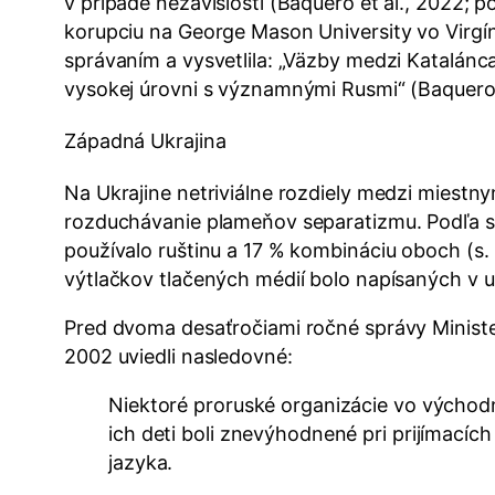
v prípade nezávislosti (Baquero et al., 2022; po
korupciu na George Mason University vo Virgíni
správaním a vysvetlila: „Väzby medzi Katalánc
vysokej úrovni s významnými Rusmi“ (Baquero e
Západná Ukrajina
Na Ukrajine netriviálne rozdiely medzi miestn
rozduchávanie plameňov separatizmu. Podľa sp
používalo ruštinu a 17 % kombináciu oboch (s. 
výtlačkov tlačených médií bolo napísaných v uk
Pred dvoma desaťročiami ročné správy Ministe
2002 uviedli nasledovné:
Niektoré proruské organizácie vo východnej
ich deti boli znevýhodnené pri prijímacíc
jazyka.