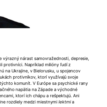
je výrazný nárast samovražednosti, depresie,
 protivníci. Napríklad milióny ľudí z
nú na Ukrajine, v Bielorusku, u spojencov
ách protivníkov, ktorí využívajú svoje
 týchto komunít. V Európe sa psychické rany
zolačného napätia na Západe a východné
cami, ktorí ich chápu a rešpektujú. Ani
álne rozdiely medzi miestnymi
lektmi
a