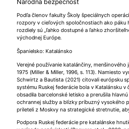
Národná bezpečnosť
Podľa členov fakulty Školy špeciálnych operá
rozpory v cieľových spoločnostiach ako páku hy
rozdiely sú „ľahko dostupné a ľahko zhoršiteľn
východnej Európe.
Španielsko: Katalánsko
Verejné používanie katalánčiny, menšinového
1975 (Miller & Miller, 1996, s. 113). Namiesto v
Schwirtz a Bautista (2021) citovali európsku sp
systému Ruskej federácie bola v Katalánsku v č
obsadila barcelonské letisko a prerušila hlavnú
ochrannej služby a blízky príbuzný vysokého 
prileteli z Moskvy na strategické stretnutie, a
Podpora Ruskej federácie pre katalánske hnut