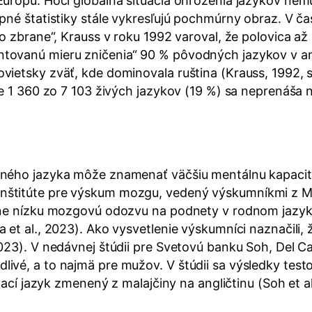
Európu. Hoci globálna situácia ohrozenia jazykov nem
pné štatistiky stále vykresľujú pochmúrny obraz. V č
do zbrane“, Krauss v roku 1992 varoval, že polovica a
ovanú mieru zničenia“ 90 % pôvodných jazykov v angl
vietsky zväť, kde dominovala ruština (Krauss, 1992, 
e 1 360 zo 7 103 živých jazykov (19 %) sa neprenáša na
dného jazyka môže znamenať väčšiu mentálnu kapacitu
nštitúte pre výskum mozgu, vedený výskumníkmi z Ma
ívne nízku mozgovú odozvu na podnety v rodnom jazyk
 et al., 2023). Ako vysvetlenie výskumníci naznačili
23). V nedávnej štúdii pre Svetovú banku Soh, Del Car
ivé, a to najmä pre mužov. V štúdii sa výsledky test
ací jazyk zmenený z malajčiny na angličtinu (Soh et al.,