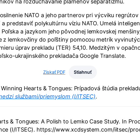
vníkov na rozduchávanie plameňov separatizmu.
ilnenie NATO a jeho partnerov pri výcviku regrútov a
“ a predstaviť polykultúrnu víziu NATO. Umelá intelige
Poľska a jazykom jeho pôvodnej lemkovskej menšiny,
e z lemkovčiny do poľštiny pomocou metrík vyvinutýc
 a mieru úprav prekladu (TER) 54,10. Medzitým v opa
Poľsko-ukrajinského prekladača Google Translate.
Získať PDF
Stiahnuť
). Winning Hearts & Tongues: Prípadová štúdia preklad
 medzi službami/priemyslom (I/ITSEC)
.
arts & Tongues: A Polish to Lemko Case Study. In Proc
rence (I/ITSEC). https://www.xcdsystem.com/iitsec/