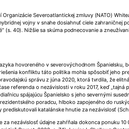
cií Organizácie Severoatlantickej zmluvy (NATO) Whit
bridnej vojny v snahe dosiahnuť ciele zahraničnej pol
é“ (s. 40). Nižšie sa skúma podnecovanie a zneužívani
 jazyka hovoreného v severovýchodnom Španielsku, b
yriešenia konfliktu táto politika mohla spôsobiť jeho p
ravodajskú správu z júna 2020, ktorá tvrdila, že elitn
ase referenda o nezávislosti v roku 2017, keď „tajná 
 diaľnicu spájajúcu Španielsko s jeho severnými susedm
prezidentského poradcu, hlboko zapojeného do ruskýc
by prediskutovali katalánske hnutie za nezávislosť (Sch
ie za nezávislosť údajne zahŕňala dokonca ponuku 10 