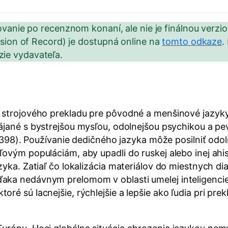
kovanie po recenznom konaní, ale nie je finálnou verzi
ersion of Record) je dostupná online na
tomto odkaze
.
rzie vydavateľa.
 strojového prekladu pre pôvodné a menšinové jazyky 
ájané s bystrejšou mysľou, odolnejšou psychikou a p
s. 398). Používanie dedičného jazyka môže posilniť odo
vým populáciám, aby upadli do ruskej alebo inej ahisto
zyka. Zatiaľ čo lokalizácia materiálov do miestnych d
aka nedávnym prelomom v oblasti umelej inteligencie 
oré sú lacnejšie, rýchlejšie a lepšie ako ľudia pri p