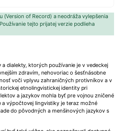
ou (Version of Record) a neodráža vylepšenia
 Používanie tejto prijatej verzie podlieha
a dialekty, ktorých používanie je v vedeckej
evnejším zdravím, nehovoriac o šesťnásobne
lnosť voči vplyvu zahraničných protivníkov a v
rickej etnolingvistickej identity pri
ialektov a jazykov mohla byť pre vojnou zničené
a výpočtovej lingvistiky je teraz možné
reklade do pôvodných a menšinových jazykov s