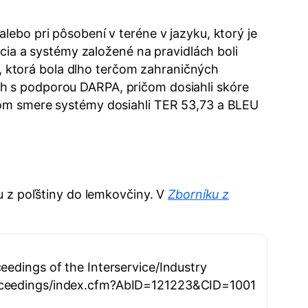
lebo pri pôsobení v teréne v jazyku, ktorý je
ncia a systémy založené na pravidlách boli
 ktorá bola dlho terčom zahraničných
h s podporou DARPA, pričom dosiahli skóre
čnom smere systémy dosiahli TER 53,73 a BLEU
u z poľštiny do lemkovčiny. V
Zborníku z
eedings of the Interservice/Industry
proceedings/index.cfm?AbID=121223&CID=1001