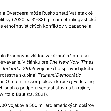
ea a Overdeera môže Rusko zneužívať etnické
itiky (2020, s. 31–33), pričom etnolingvistické
e etnolingvistických konfliktov v západnej aj
olo Francovou vládou zakázané až do roku
retrvávanie. V článku pre
The New York Times
á
Jednotka 29155
vojenského spravodajského
protestná skupina“
Tsunami Democràtic
i. O tri dni neskôr plukovník ruskej Federálnej
h snáh o podporu separatistov na Ukrajine,
wirtz & Bautista, 2021).
000 vojakov a 500 miliárd amerických dolárov