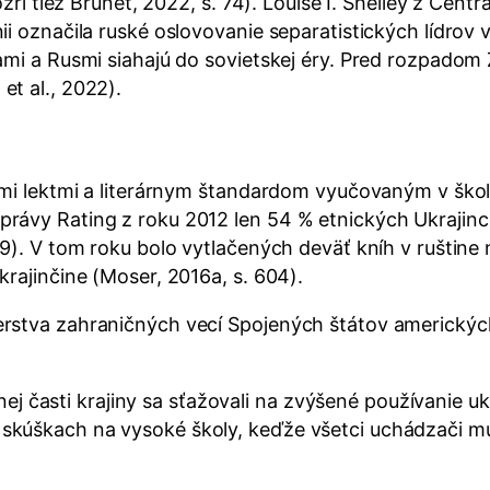
zri tiež Brunet, 2022, s. 74). Louise I. Shelley z Cent
i označila ruské oslovovanie separatistických lídrov
ami a Rusmi siahajú do sovietskej éry. Pred rozpadom 
t al., 2022).
ymi lektmi a literárnym štandardom vyučovaným v školá
rávy Rating z roku 2012 len 54 % etnických Ukrajinc
9). V tom roku bolo vytlačených deväť kníh v ruštine 
rajinčine (Moser, 2016a, s. 604).
rstva zahraničných vecí Spojených štátov amerických 
 časti krajiny sa sťažovali na zvýšené používanie ukr
h skúškach na vysoké školy, keďže všetci uchádzači mu