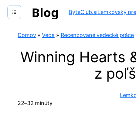
Prejsť
Blog
ByteClub.ai
Lemkovský pre
na
obsah
Domov
»
Veda
»
Recenzované vedecké práce
Winning Hearts &
z poľ
Lemk
22–32 minúty