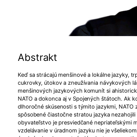
Abstrakt
Keď sa strácajú menšinové a lokálne jazyky, t
cukrovky, útokov a zneužívania návykových látok
menšinových jazykových komunít si ahistoricky 
NATO a dokonca aj v Spojených štátoch. Ak ko
dlhoročné skúsenosti s týmito jazykmi, NATO 
spôsobené čiastočne stratou jazyka nezahojil
obyvateľstvo je presviedčané nepriateľskými m
vzdelávanie v úradnom jazyku nie je všeliekom: