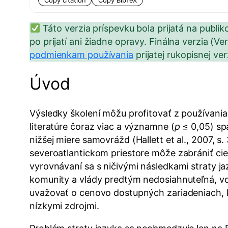
Copy citation
Copy BibTeX
Táto verzia príspevku bola prijatá na publi
po prijatí ani žiadne opravy. Finálna verzia (V
podmienkam používania
prijatej rukopisnej ve
Úvod
Výsledky školení môžu profitovať z používania
literatúre čoraz viac a významne (
p
≤ 0,05) sp
nižšej miere samovrážd (Hallett et al., 2007, 
severoatlantickom priestore môže zabrániť cieľo
vyrovnávaní sa s ničivými následkami straty ja
komunity a vlády predtým nedosiahnuteľná, vď
uvažovať o cenovo dostupných zariadeniach, kt
nízkymi zdrojmi.