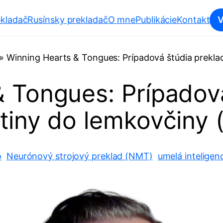
kladač
Rusínsky prekladač
O mne
Publikácie
Kontakt
V
»
Winning Hearts & Tongues: Prípadová štúdia prekla
 Tongues: Prípadov
štiny do lemkovčiny 
o
Neurónový strojový preklad (NMT)
umelá inteligenc