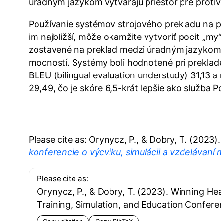
úradným jazykom vytvárajú priestor pre proti
Používanie systémov strojového prekladu na pos
im najbližší, môže okamžite vytvoriť pocit „my
zostavené na preklad medzi úradným jazykom 
mocností. Systémy boli hodnotené pri preklad
BLEU (bilingual evaluation understudy) 31,13
29,49, čo je skóre 6,5-krát lepšie ako služba 
Please cite as: Orynycz, P., & Dobry, T. (2023
konferencie o výcviku, simulácii a vzdelávaní
Please cite as:
Orynycz, P., & Dobry, T. (2023). Winning He
Training, Simulation, and Education Confe