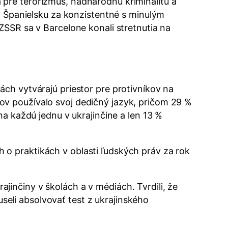
ra pre terorizmus, nadnárodnú kriminalitu a
 v Španielsku za konzistentné s minulým
ZSSR sa v Barcelone konali stretnutia na
ch vytvárajú priestor pre protivníkov na
ov používalo svoj dedičný jazyk, pričom 29 %
na každú jednu v ukrajinčine a len 13 %
o praktikách v oblasti ľudských práv za rok
ajinčiny v školách a v médiách. Tvrdili, že
seli absolvovať test z ukrajinského