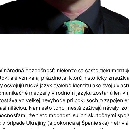
rpí národná bezpečnosť: nielenže sa často dokumentu
, ale vzniká aj prázdnota, ktorú historicky zneužívali
osvojujú ruský jazyk a/alebo identitu ako svoju vlast
munikačné medzery v rodnom jazyku zostanú len v ruk
zostáva vo veľkej nevýhode pri pokusoch o zapojenie
i asimiláciou. Namiesto toho mestá zažívajú návaly i
ocnosťami, že tieto mocnosti sú ich skutočnými spojen
 v prípade Ukrajiny (a dokonca aj Španielska) netrivi