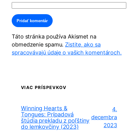
Alternative:
Táto stránka používa Akismet na
obmedzenie spamu.
Zistite, ako sa
spracovávajú údaje o vašich komentároch.
VIAC PRÍSPEVKOV
Winning Hearts &
4.
Tongues: Prípadová
decembra
štúdia prekladu z poľštiny
2023
do lemkovčiny (2023)