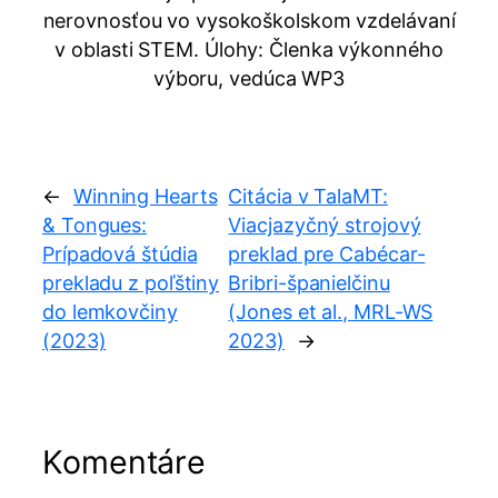
nerovnosťou vo vysokoškolskom vzdelávaní
v oblasti STEM. Úlohy: Členka výkonného
výboru, vedúca WP3
←
Winning Hearts
Citácia v TalaMT:
& Tongues:
Viacjazyčný strojový
Prípadová štúdia
preklad pre Cabécar-
prekladu z poľštiny
Bribri-španielčinu
do lemkovčiny
(Jones et al., MRL-WS
(2023)
2023)
→
Komentáre