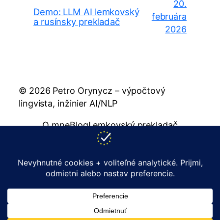
20.
Demo: LLM AI lemkovský
februára
a rusínsky prekladač
2026
© 2026 Petro Orynycz – výpočtový
lingvista, inžinier AI/NLP
O mne
Blog
Lemkovský prekladač
Rusínsky prekladač
Publikácie
Zásady
Kontakt
support@orynycz.com
YouTube
LinkedIn
Facebook
GitHub
Instagram
X