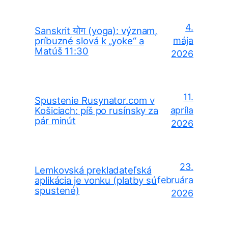
4.
Sanskrit योग (yoga): význam,
príbuzné slová k „yoke“ a
mája
Matúš 11:30
2026
11.
Spustenie Rusynator.com v
Košiciach: píš po rusínsky za
apríla
pár minút
2026
23.
Lemkovská prekladateľská
aplikácia je vonku (platby sú
februára
spustené)
2026