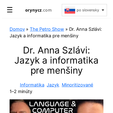
Prejsť
☰
orynycz
.com
po slovensky
na
obsah
Domov
»
The Petro Show
»
Dr. Anna Szlávi:
Jazyk a informatika pre menšiny
Dr. Anna Szlávi:
Jazyk a informatika
pre menšiny
Informatika
Jazyk
Minoritizované
1–2 minúty