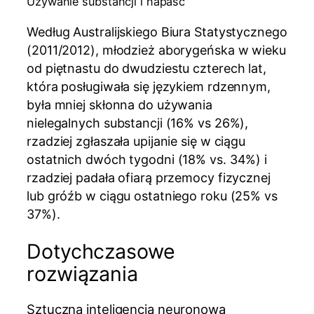
Używanie substancji i napaść
Według Australijskiego Biura Statystycznego
(2011/2012), młodzież aborygeńska w wieku
od piętnastu do dwudziestu czterech lat,
która posługiwała się językiem rdzennym,
była mniej skłonna do używania
nielegalnych substancji (16% vs 26%),
rzadziej zgłaszała upijanie się w ciągu
ostatnich dwóch tygodni (18% vs. 34%) i
rzadziej padała ofiarą przemocy fizycznej
lub gróźb w ciągu ostatniego roku (25% vs
37%).
Dotychczasowe
rozwiązania
Sztuczna inteligencja neuronowa