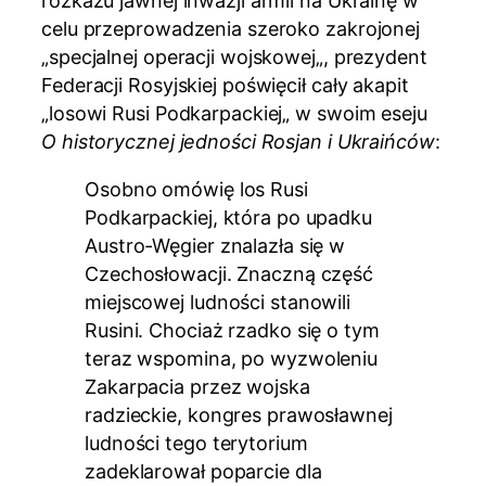
rozkazu jawnej inwazji armii na Ukrainę w
celu przeprowadzenia szeroko zakrojonej
„specjalnej operacji wojskowej„, prezydent
Federacji Rosyjskiej poświęcił cały akapit
„losowi Rusi Podkarpackiej„ w swoim eseju
O historycznej jedności Rosjan i Ukraińców
:
Osobno omówię los Rusi
Podkarpackiej, która po upadku
Austro-Węgier znalazła się w
Czechosłowacji. Znaczną część
miejscowej ludności stanowili
Rusini. Chociaż rzadko się o tym
teraz wspomina, po wyzwoleniu
Zakarpacia przez wojska
radzieckie, kongres prawosławnej
ludności tego terytorium
zadeklarował poparcie dla