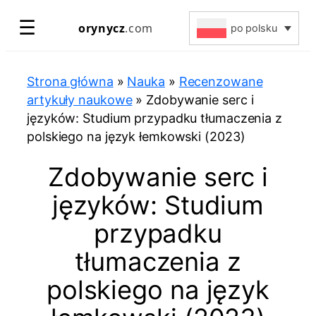
Przejdź
☰
orynycz
.com
po polsku
do
treści
Strona główna
»
Nauka
»
Recenzowane
artykuły naukowe
»
Zdobywanie serc i
języków: Studium przypadku tłumaczenia z
polskiego na język łemkowski (2023)
Zdobywanie serc i
języków: Studium
przypadku
tłumaczenia z
polskiego na język