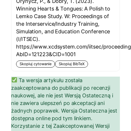
Orynycz, P., & Dobry, T. (2023).
Winning Hearts & Tongues: A Polish to
Lemko Case Study. W: Proceedings of
the Interservice/Industry Training,
Simulation, and Education Conference
(I/ITSEC).
https://www.xcdsystem.com/iitsec/proceeding
AbID=121223&CID=1001
Skopiuj cytowanie
Skopiuj BibTeX
Ta wersja artykułu została
zaakceptowana do publikacji po recenzji
naukowej, ale nie jest Wersją Ostateczną i
nie zawiera ulepszeń po akceptacji ani
żadnych poprawek. Wersja Ostateczna jest
dostępna online pod
tym linkiem
.
Korzystanie z tej Zaakceptowanej Wersji