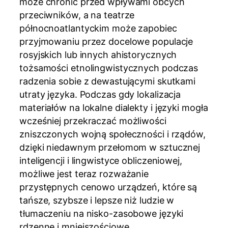
może chronić przed wpływami obcych
przeciwników, a na teatrze
północnoatlantyckim może zapobiec
przyjmowaniu przez docelowe populacje
rosyjskich lub innych ahistorycznych
tożsamości etnolingwistycznych podczas
radzenia sobie z dewastującymi skutkami
utraty języka. Podczas gdy lokalizacja
materiałów na lokalne dialekty i języki mogła
wcześniej przekraczać możliwości
zniszczonych wojną społeczności i rządów,
dzięki niedawnym przełomom w sztucznej
inteligencji i lingwistyce obliczeniowej,
możliwe jest teraz rozważanie
przystępnych cenowo urządzeń, które są
tańsze, szybsze i lepsze niż ludzie w
tłumaczeniu na nisko-zasobowe języki
rdzenne i mniejszościowe.