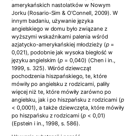
amerykańskich nastolatków w Nowym
Jorku (Rosario-Sim & O’Connell, 2009). W
innym badaniu, używanie języka
angielskiego w domu było związane z
wyższymi wskaźnikami palenia wśród
azjatycko-amerykańskiej młodzieży (
p
=
0,021), podobnie jak wysoka biegłość w
języku angielskim (
p
= 0,040) (Chen i in.,
1999, s. 325). Wśród dziewcząt
pochodzenia hiszpańskiego, te, które
mówiły po angielsku z rodzicami, paliły
więcej niż te, które mówiły zarówno po
angielsku, jak i po hiszpańsku z rodzicami (
p
< 0,0001), a także dziewczęta, które mówiły
po hiszpańsku z rodzicami (
p
< 0,01)
(Epstein i in., 1998, s. 586).