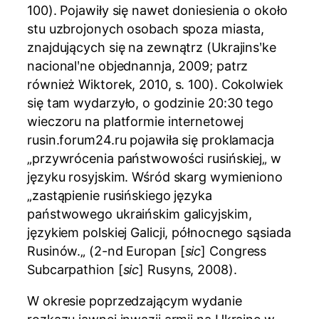
100). Pojawiły się nawet doniesienia o około
stu uzbrojonych osobach spoza miasta,
znajdujących się na zewnątrz (Ukrajinsʹke
nacionalʹne objednannja, 2009; patrz
również Wiktorek, 2010, s. 100). Cokolwiek
się tam wydarzyło, o godzinie 20:30 tego
wieczoru na platformie internetowej
rusin.forum24.ru pojawiła się proklamacja
„przywrócenia państwowości rusińskiej„ w
języku rosyjskim. Wśród skarg wymieniono
„zastąpienie rusińskiego języka
państwowego ukraińskim galicyjskim,
językiem polskiej Galicji, północnego sąsiada
Rusinów.„ (2-nd Europаn [
sic
] Сongress
Subсarpathion [
sic
] Rusyns, 2008).
W okresie poprzedzającym wydanie