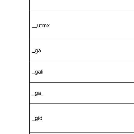
__utmx
_ga
_gali
_ga_
_gid