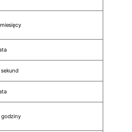
 miesięcy
ata
 sekund
ata
 godziny