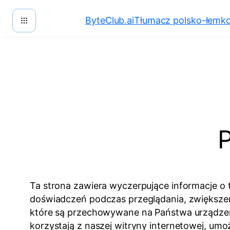
Przejdź
ByteClub.ai
Tłumacz polsko-łemk
do
treści
P
Ta strona zawiera wyczerpujące informacje o 
doświadczeń podczas przeglądania, zwiększenia
które są przechowywane na Państwa urządzen
korzystają z naszej witryny internetowej, um