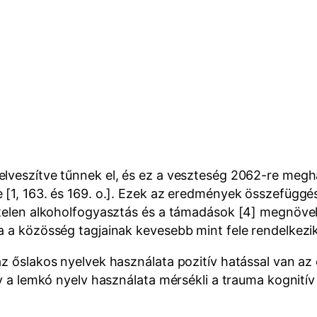
elveszítve tűnnek el, és ez a veszteség 2062-re meg
[1, 163. és 169. o.]. Ezek az eredmények összefüggésbe
ktelen alkoholfogyasztás és a támadások [4] megnövek
a a közösség tagjainak kevesebb mint fele rendelkezik
z őslakos nyelvek használata pozitív hatással van az 
gy a lemkó nyelv használata mérsékli a trauma kognitív