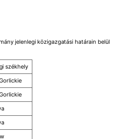
omány jelenlegi közigazgatási határain belül
gi székhely
Gorlickie
Gorlickie
wa
wa
ów