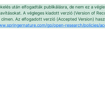
ékelés után elfogadták publikálásra, de nem ez a végl
javításokat. A végleges kiadott verzió (Version of Rec
címen. Az elfogadott verzió (Accepted Version) haszn
www.springernature.com/gp/open-research/policies/a