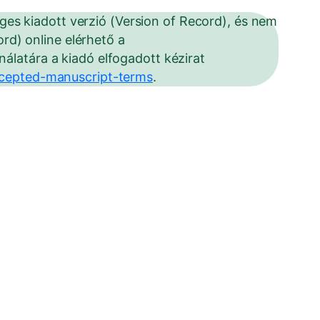
eges kiadott verzió (Version of Record), és nem
ord) online elérhető a
álatára a kiadó elfogadott kézirat
ccepted-manuscript-terms
.