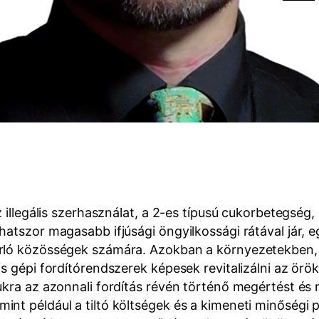
z illegális szerhasználat, a 2-es típusú cukorbetegség
atszor magasabb ifjúsági öngyilkossági rátával jár, e
rló közösségek számára. Azokban a környezetekben, 
s gépi fordítórendszerek képesek revitalizálni az örök
ukra az azonnali fordítás révén történő megértést és 
nt például a tiltó költségek és a kimeneti minőségi 