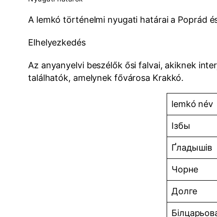
A lemkó történelmi nyugati határai a Poprád és
Elhelyezkedés
Az anyanyelvi beszélők ősi falvai, akiknek inte
találhatók, amelynek fővárosa Krakkó.
lemkó név
Ізбы
Ґлaдышiв
Чорне
Долге
Білцарьов