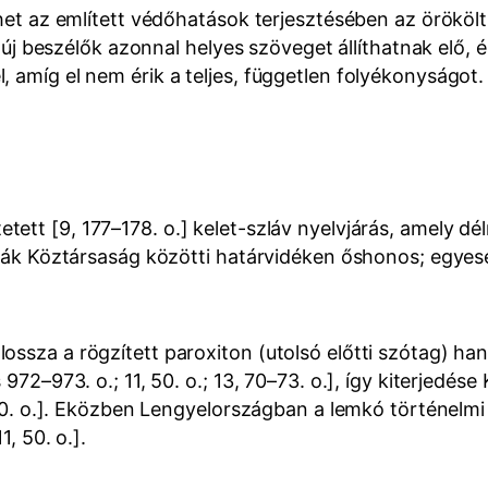
thet az említett védőhatások terjesztésében az örökölt
az új beszélők azonnal helyes szöveget állíthatnak elő,
 amíg el nem érik a teljes, független folyékonyságot.
ett [9, 177–178. o.] kelet-szláv nyelvjárás, amely dél
vák Köztársaság közötti határvidéken őshonos; egyesek 
ssza a rögzített paroxiton (utolsó előtti szótag) han
972–973. o.; 11, 50. o.; 13, 70–73. o.], így kiterjedés
, 50. o.]. Eközben Lengyelországban a lemkó történelmi
, 50. o.].