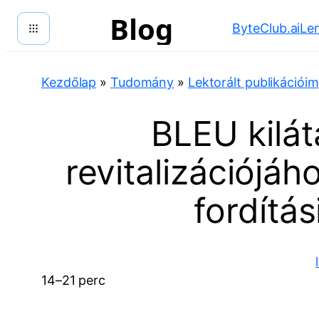
Ugrás
Blog
ByteClub.ai
Le
a
tartalomhoz
Kezdőlap
»
Tudomány
»
Lektorált publikációim
BLEU kilát
revitalizációjáh
fordítá
14–21 perc