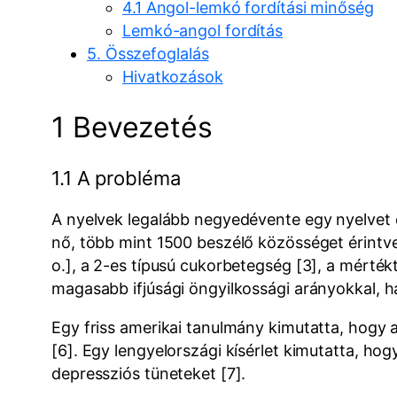
4.1 Angol-lemkó fordítási minőség
Lemkó-angol fordítás
5. Összefoglalás
Hivatkozások
1 Bevezetés
1.1 A probléma
A nyelvek legalább negyedévente egy nyelvet 
nő, több mint 1500 beszélő közösséget érintve 
o.], a 2-es típusú cukorbetegség [3], a mérté
magasabb ifjúsági öngyilkossági arányokkal, h
Egy friss amerikai tanulmány kimutatta, hogy a
[6]. Egy lengyelországi kísérlet kimutatta, ho
depressziós tüneteket [7].