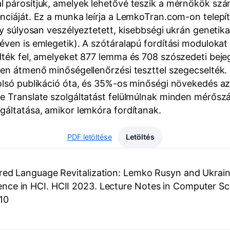
l párosítjuk, amelyek lehetővé teszik a mérnökök sz
nciáját. Ez a munka leírja a LemkoTran.com-on telepít
gy súlyosan veszélyeztetett, kisebbségi ukrán genetik
ven is emlegetik). A szótáralapú fordítási modulokat m
lték fel, amelyeket 877 lemma és 708 szószedeti bejeg
ezően átmenő minőségellenőrzési teszttel szegecselt
olsó publikáció óta, és 35%-os minőségi növekedés az
le Translate szolgáltatást felülmúlnak minden mérős
gáltatása, amikor lemkóra fordítanak.
PDF letöltése
Letöltés
ed Language Revitalization: Lemko Rusyn and Ukrainia
lligence in HCI. HCII 2023. Lecture Notes in Computer S
10