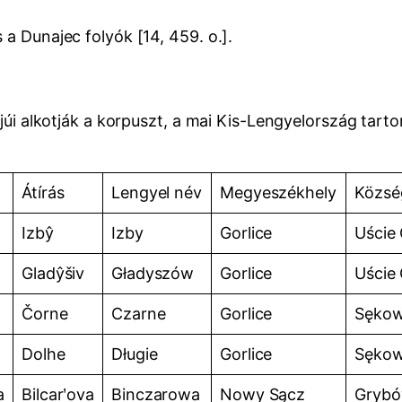
 a Dunajec folyók [14, 459. o.].
rjúi alkotják a korpuszt, a mai Kis-Lengyelország tart
Átírás
Lengyel név
Megyeszékhely
Közsé
Izbŷ
Izby
Gorlice
Uście 
Gladŷšiv
Gładyszów
Gorlice
Uście 
Čorne
Czarne
Gorlice
Sęko
Dolhe
Długie
Gorlice
Sęko
а
Bilcarʹova
Binczarowa
Nowy Sącz
Gryb