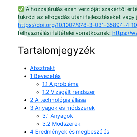
A hozzájárulás ezen verzióját szakértői ért
tükrözi az elfogadás utáni fejlesztéseket vagy 
https://doi.org/10.1007/978-3-031-35894-4_10
felhasználási feltételei vonatkoznak:
https://
Tartalomjegyzék
Absztrakt
1 Bevezetés
1.1 A probléma
1.2 Vizsgált rendszer
2 A technológia állása
3 Anyagok és módszerek
3.1 Anyagok
3.2 Módszerek
4 Eredmények és megbeszélés