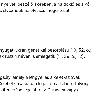
 nyelvek beszélői körében, a haldokló és alvó
 és élvezhetik az olvasás megértését
nyugat-ukrán genetikai besorolású [10, 52. o.;
ruszin néven is emlegetik [11, 39. o.; 12].
gsúly, amely a lengyel és a kelet-szlovák
e Kelet-Szlovákiában legalább a Laborc folyóig
 kiterjedése legalább az Osławica vagy a