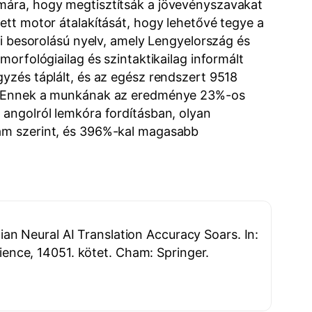
ámára, hogy megtisztítsák a jövevényszavakat
ett motor átalakítását, hogy lehetővé tegye a
ai besorolású nyelv, amely Lengyelország és
orfológiailag és szintaktikailag informált
yzés táplált, és az egész rendszert 9518
ék. Ennek a munkának az eredménye 23%-os
 angolról lemkóra fordításban, olyan
zám szerint, és 396%-kal magasabb
n Neural AI Translation Accuracy Soars. In:
cience, 14051. kötet. Cham: Springer.