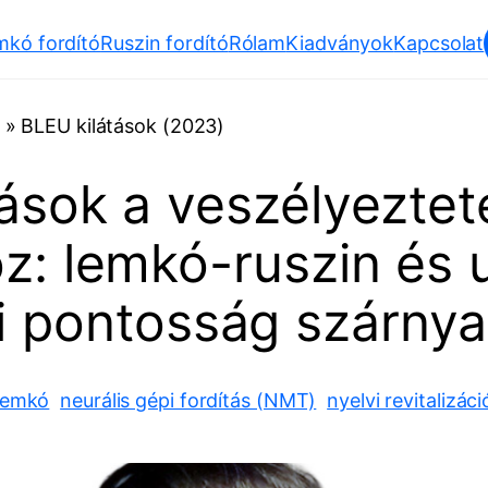
mkó fordító
Ruszin fordító
Rólam
Kiadványok
Kapcsolat
»
BLEU kilátások (2023)
ások a veszélyeztet
oz: lemkó-ruszin és 
si pontosság szárnya
lemkó
neurális gépi fordítás (NMT)
nyelvi revitalizáci