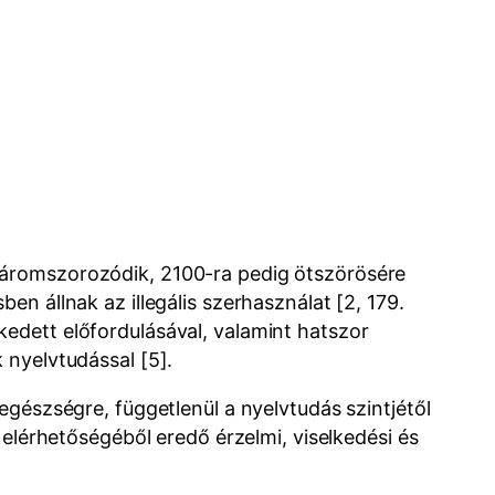
háromszorozódik, 2100-ra pedig ötszörösére
n állnak az illegális szerhasználat [2, 179.
edett előfordulásával, valamint hatszor
 nyelvtudással [5].
egészségre, függetlenül a nyelvtudás szintjétől
 elérhetőségéből eredő érzelmi, viselkedési és