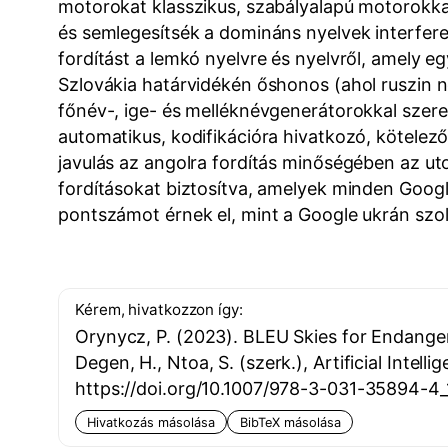
motorokat klasszikus, szabályalapú motorokka
és semlegesítsék a domináns nyelvek interfere
fordítást a lemkó nyelvre és nyelvről, amely e
Szlovákia határvidékén őshonos (ahol ruszin né
főnév-, ige- és melléknévgenerátorokkal szere
automatikus, kodifikációra hivatkozó, kötel
javulás az angolra fordítás minőségében az ut
fordításokat biztosítva, amelyek minden Goog
pontszámot érnek el, mint a Google ukrán szol
Kérem, hivatkozzon így:
Orynycz, P. (2023). BLEU Skies for Endanger
Degen, H., Ntoa, S. (szerk.), Artificial Inte
https://doi.org/10.1007/978-3-031-35894-4_
Hivatkozás másolása
BibTeX másolása