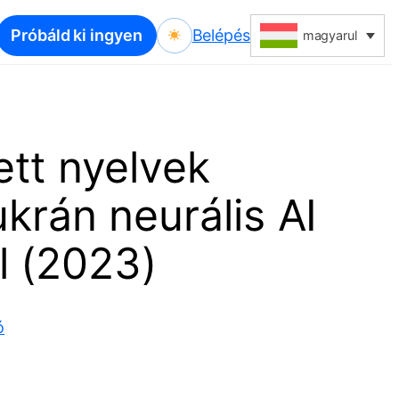
Próbáld ki ingyen
Belépés
magyarul
ett nyelvek
ukrán neurális AI
l (2023)
ó