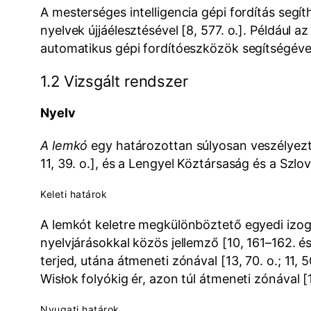
A mesterséges intelligencia gépi fordítás segí
nyelvek újjáélesztésével [8, 577. o.]. Például 
automatikus gépi fordítóeszközök segítségével,
1.2 Vizsgált rendszer
Nyelv
A lemkó
egy határozottan súlyosan veszélyeztet
11, 39. o.], és a Lengyel Köztársaság és a Szlo
Keleti határok
A lemkót keletre megkülönböztető egyedi izoglo
nyelvjárásokkal közös jellemző [10, 161–162. és 
terjed, utána átmeneti zónával [13, 70. o.; 11
Wisłok folyókig ér, azon túl átmeneti zónával [11
Nyugati határok