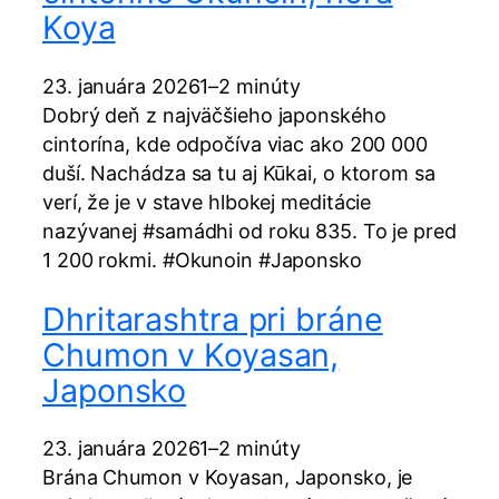
Koya
23. januára 2026
1–2 minúty
Dobrý deň z najväčšieho japonského
cintorína, kde odpočíva viac ako 200 000
duší. Nachádza sa tu aj Kūkai, o ktorom sa
verí, že je v stave hlbokej meditácie
nazývanej #samádhi od roku 835. To je pred
1 200 rokmi. #Okunoin #Japonsko
Dhritarashtra pri bráne
Chumon v Koyasan,
Japonsko
23. januára 2026
1–2 minúty
Brána Chumon v Koyasan, Japonsko, je