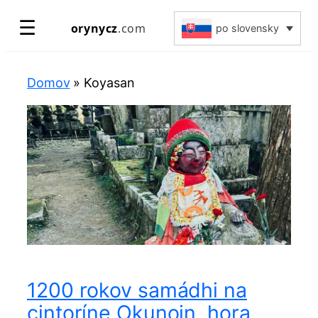
Prejsť
☰
orynycz
.com
po slovensky
na
obsah
Domov
»
Koyasan
1200 rokov samádhi na
cintoríne Okunoin, hora