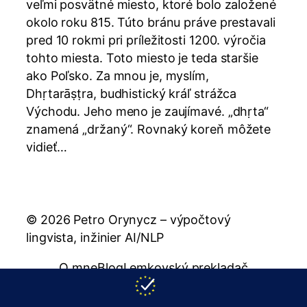
veľmi posvätné miesto, ktoré bolo založené
okolo roku 815. Túto bránu práve prestavali
pred 10 rokmi pri príležitosti 1200. výročia
tohto miesta. Toto miesto je teda staršie
ako Poľsko. Za mnou je, myslím,
Dhṛtarāṣṭra, budhistický kráľ strážca
Východu. Jeho meno je zaujímavé. „dhṛta“
znamená „držaný“. Rovnaký koreň môžete
vidieť…
© 2026 Petro Orynycz – výpočtový
lingvista, inžinier AI/NLP
O mne
Blog
Lemkovský prekladač
Rusínsky prekladač
Publikácie
Zásady
Kontakt
support@orynycz.com