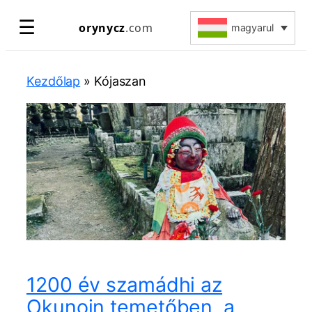
Ugrás
☰
orynycz
.com
magyarul
a
tartalomhoz
Kezdőlap
»
Kójaszan
1200 év szamádhi az
Okunoin temetőben, a