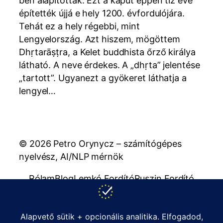
ben alapítottak. Ezt a kaput éppen tíz éve
építették újjá e hely 1200. évfordulójára.
Tehát ez a hely régebbi, mint
Lengyelország. Azt hiszem, mögöttem
Dhṛtarāṣṭra, a Kelet buddhista őrző királya
látható. A neve érdekes. A „dhṛta” jelentése
„tartott”. Ugyanezt a gyökeret láthatja a
lengyel…
© 2026 Petro Orynycz – számítógépes
nyelvész, AI/NLP mérnök
Rólam
Blog
Lemkó Fordító
Ruszin Fordító
Kiadványok
Szabályzatok
support@orynycz.com
Kapcsolat