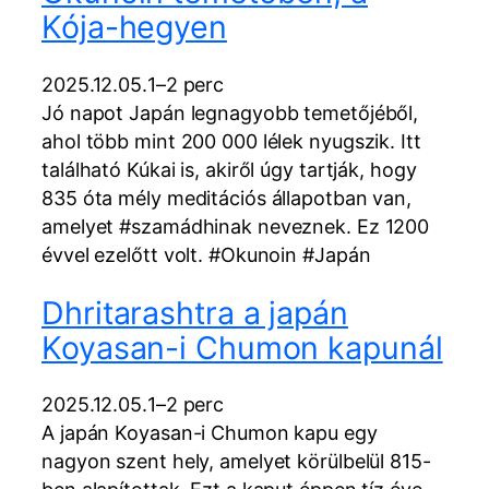
Kója-hegyen
2025.12.05.
1–2 perc
Jó napot Japán legnagyobb temetőjéből,
ahol több mint 200 000 lélek nyugszik. Itt
található Kúkai is, akiről úgy tartják, hogy
835 óta mély meditációs állapotban van,
amelyet #szamádhinak neveznek. Ez 1200
évvel ezelőtt volt. #Okunoin #Japán
Dhritarashtra a japán
Koyasan-i Chumon kapunál
2025.12.05.
1–2 perc
A japán Koyasan-i Chumon kapu egy
nagyon szent hely, amelyet körülbelül 815-