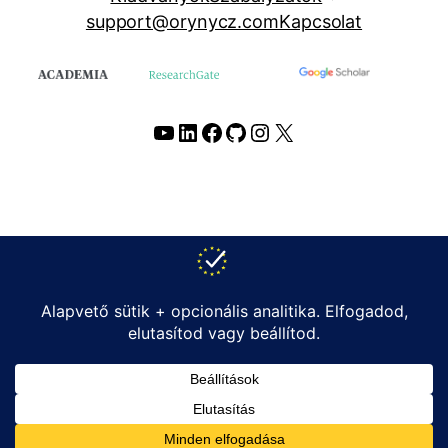
support@orynycz.com
Kapcsolat
YouTube
LinkedIn
Facebook
GitHub
Instagram
X