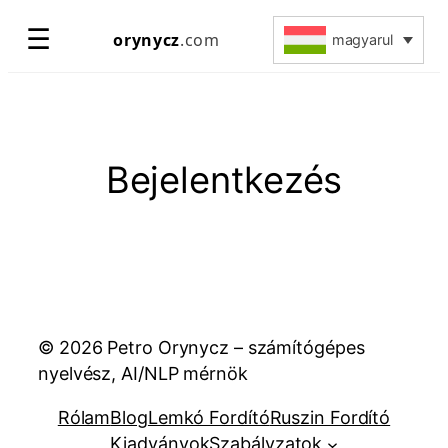
Ugrás
☰
orynycz
.com
magyarul
a
tartalomhoz
Bejelentkezés
© 2026 Petro Orynycz – számítógépes
nyelvész, AI/NLP mérnök
Rólam
Blog
Lemkó Fordító
Ruszin Fordító
Kiadványok
Szabályzatok